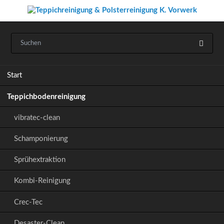
Navigation
Start
überspringen
Teppichbodenreinigung
vibratec-clean
Schamponierung
Sprühextraktion
Kombi-Reinigung
Crec-Tec
Desaster-Clean