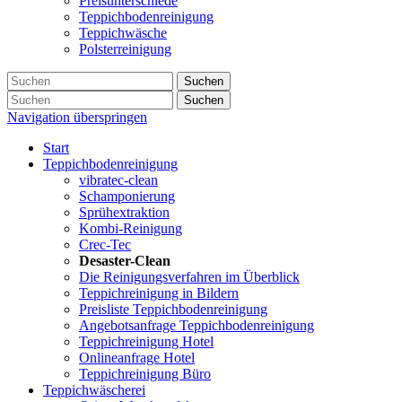
Preisunterschiede
Teppichbodenreinigung
Teppichwäsche
Polsterreinigung
Suchen
Suchen
Navigation überspringen
Start
Teppichbodenreinigung
vibratec-clean
Schamponierung
Sprühextraktion
Kombi-Reinigung
Crec-Tec
Desaster-Clean
Die Reinigungsverfahren im Überblick
Teppichreinigung in Bildern
Preisliste Teppichbodenreinigung
Angebotsanfrage Teppichbodenreinigung
Teppichreinigung Hotel
Onlineanfrage Hotel
Teppichreinigung Büro
Teppichwäscherei