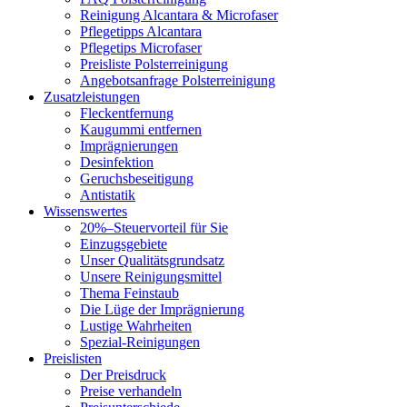
Reinigung Alcantara & Microfaser
Pflegetipps Alcantara
Pflegetips Microfaser
Preisliste Polsterreinigung
Angebotsanfrage Polsterreinigung
Zusatzleistungen
Fleckentfernung
Kaugummi entfernen
Imprägnierungen
Desinfektion
Geruchsbeseitigung
Antistatik
Wissenswertes
20%–Steuervorteil für Sie
Einzugsgebiete
Unser Qualitätsgrundsatz
Unsere Reinigungsmittel
Thema Feinstaub
Die Lüge der Imprägnierung
Lustige Wahrheiten
Spezial-Reinigungen
Preislisten
Der Preisdruck
Preise verhandeln