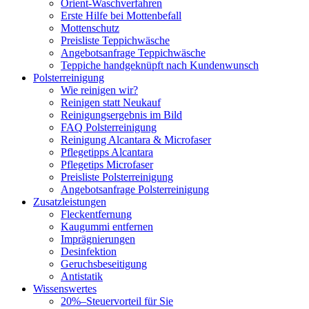
Orient-Waschverfahren
Erste Hilfe bei Mottenbefall
Mottenschutz
Preisliste Teppichwäsche
Angebotsanfrage Teppichwäsche
Teppiche handgeknüpft nach Kundenwunsch
Polsterreinigung
Wie reinigen wir?
Reinigen statt Neukauf
Reinigungsergebnis im Bild
FAQ Polsterreinigung
Reinigung Alcantara & Microfaser
Pflegetipps Alcantara
Pflegetips Microfaser
Preisliste Polsterreinigung
Angebotsanfrage Polsterreinigung
Zusatzleistungen
Fleckentfernung
Kaugummi entfernen
Imprägnierungen
Desinfektion
Geruchsbeseitigung
Antistatik
Wissenswertes
20%–Steuervorteil für Sie