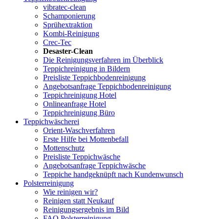
vibratec-clean
Schamponierung
Sprühextraktion
Kombi-Reinigung
Crec-Tec
Desaster-Clean
Die Reinigungsverfahren im Überblick
Teppichreinigung in Bildern
Preisliste Teppichbodenreinigung
Angebotsanfrage Teppichbodenreinigung
Teppichreinigung Hotel
Onlineanfrage Hotel
Teppichreinigung Büro
Teppichwäscherei
Orient-Waschverfahren
Erste Hilfe bei Mottenbefall
Mottenschutz
Preisliste Teppichwäsche
Angebotsanfrage Teppichwäsche
Teppiche handgeknüpft nach Kundenwunsch
Polsterreinigung
Wie reinigen wir?
Reinigen statt Neukauf
Reinigungsergebnis im Bild
FAQ Polsterreinigung