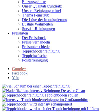
Einzugsgebiete
Unser Qualitätsgrundsatz
Unsere Reinigungsmittel
Thema Feinstaub
Die Lüge der Imprägnierung
Lustige Wahrheiten
Spezial-Reinigungen
Preislisten
Der Preisdruck
Preise verhandeln
Preisunterschiede
Teppichbodenreinigung
Teppichwäsche
Polsterreinigung
Google+
Facebook
Yelp