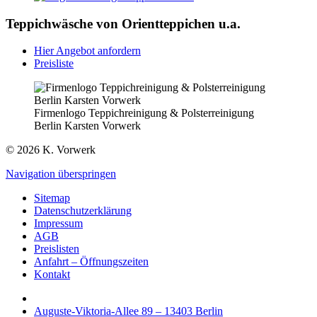
Teppichwäsche von Orientteppichen u.a.
Hier Angebot anfordern
Preisliste
Firmenlogo Teppichreinigung & Polsterreinigung
Berlin Karsten Vorwerk
© 2026 K. Vorwerk
Navigation überspringen
Sitemap
Datenschutzerklärung
Impressum
AGB
Preislisten
Anfahrt – Öffnungszeiten
Kontakt
Auguste-Viktoria-Allee 89 – 13403 Berlin