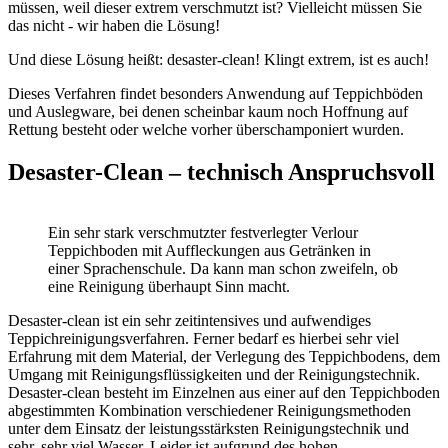
müssen, weil dieser extrem verschmutzt ist? Vielleicht müssen Sie
das nicht - wir haben die Lösung!
Und diese Lösung heißt: desaster-clean! Klingt extrem, ist es auch!
Dieses Verfahren findet besonders Anwendung auf Teppichböden
und Auslegware, bei denen scheinbar kaum noch Hoffnung auf
Rettung besteht oder welche vorher überschamponiert wurden.
Desaster-Clean – technisch Anspruchsvoll
Ein sehr stark verschmutzter festverlegter Verlour
Teppichboden mit Auffleckungen aus Getränken in
einer Sprachenschule. Da kann man schon zweifeln, ob
eine Reinigung überhaupt Sinn macht.
Desaster-clean ist ein sehr zeitintensives und aufwendiges
Teppichreinigungsverfahren. Ferner bedarf es hierbei sehr viel
Erfahrung mit dem Material, der Verlegung des Teppichbodens, dem
Umgang mit Reinigungsflüssigkeiten und der Reinigungstechnik.
Desaster-clean besteht im Einzelnen aus einer auf den Teppichboden
abgestimmten Kombination verschiedener Reinigungsmethoden
unter dem Einsatz der leistungsstärksten Reinigungstechnik und
sehr, sehr viel Wasser. Leider ist aufgrund des hohen