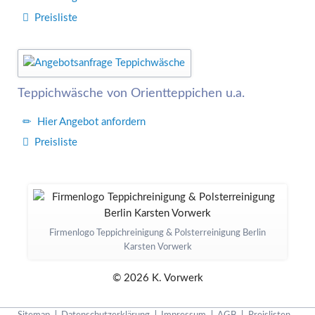
Preisliste
Teppichwäsche von Orientteppichen u.a.
Hier Angebot anfordern
Preisliste
Firmenlogo Teppichreinigung & Polsterreinigung Berlin
Karsten Vorwerk
© 2026 K. Vorwerk
Navigation
Sitemap
Datenschutzerklärung
Impressum
AGB
Preislisten