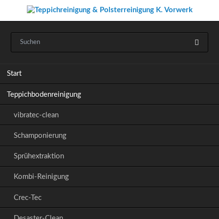
Navigation
Start
überspringen
Teppichbodenreinigung
vibratec-clean
Schamponierung
Sprühextraktion
Kombi-Reinigung
Crec-Tec
Desaster-Clean